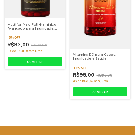
Multifor Max: Polivitamínico
Avançado para Imunidade,
Energia e Desempenho
-
5
%
OFF
R$93,00
R$98,00
3
x
de
R$31,00
sem juros
Vitamina D3 para Ossos,
Imunidade e Saúde
-
14
%
OFF
R$95,00
R$110,98
3
x
de
R$31,67
sem juros